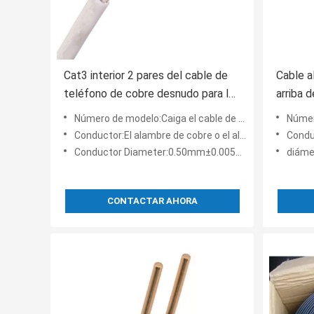
Cat3 interior 2 pares del cable de
Cable al
teléfono de cobre desnudo para la
arriba 
comunicación
cobre d
Número de modelo:Caiga el cable de teléfono del alambre en cable de alambre de cobre de la telecomunicación
Número de modelo:Ca
Conductor:El alambre de cobre o el alambre de cobre estañado standed
Conductor:E
Conductor Diameter:0.50mm±0.005m m
diámet
CONTACTAR AHORA