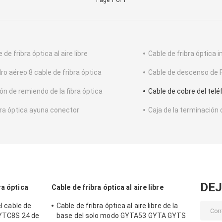
Page 1 of 1
 de fribra óptica al aire libre
Cable de fribra óptica i
ro aéreo 8 cable de fribra óptica
Cable de descenso de
ón de remiendo de la fibra óptica
Cable de cobre del tel
ibra óptica ayuna conector
Caja de la terminación d
DEJ
ra óptica
Cable de fribra óptica al aire libre
el cable de
Cable de fribra óptica al aire libre de la
GYTC8S 24 de
base del solo modo GYTA53 GYTA GYTS