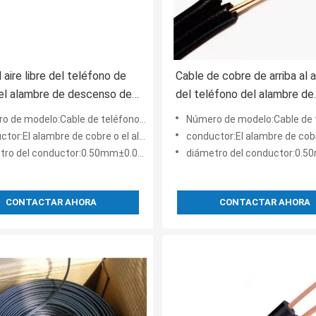
 aire libre del teléfono de
Cable de cobre de arriba al ai
del alambre de descenso del
del teléfono del alambre de
e la base de CCS 2
descenso de 2 bases
ble de teléfono de arriba de cobre al aire libre del alambre de descenso de la base del cable de t
Número de modelo:Cable de teléfono de arriba de cobre al aire libre del alambre de descens
l alambre de cobre o el alambre de cobre estañado standed
conductor:El alambre de cobre o el alambre de cobre e
ro del conductor:0.50mm±0.005m m
diámetro del conductor:0.50mm
CONTACTAR AHORA
CONTACTAR AHORA