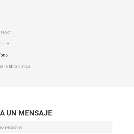
nterior
 FTTH
éfono
e la fibra óptica
A UN MENSAJE