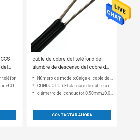
A/CCS
cable de cobre del teléfono del
 del
alambre de descenso del cobre de
la telecomunicación de los 5m
nso 2 emparejan el cable de
Número de modelo:Caiga el cable de teléfono del alambre en cable de alambre de cobre de la telecomunicación
±0.005m m
CONDUCTOR:El alambre de cobre o el alambre de cobre estañado standed
diámetro del conductor:0.50mm±0.005m m
CONTACTAR AHORA