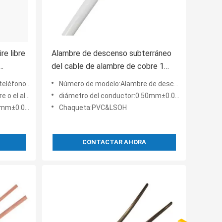
re libre
Alambre de descenso subterráneo
del cable de alambre de cobre 1
par del teléfono del cable de cobre
o de la base del cable de t
Número de modelo:Alambre de descenso subterráneo de cobre 1 par de teléfono del cable de cobre del cable de alambre
stañado standed
diámetro del conductor:0.50mm±0.005m m
±0.005m m
Chaqueta:PVC&LSOH
CONTACTAR AHORA