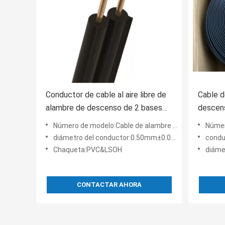
Conductor de cable al aire libre de
Cable d
alambre de descenso de 2 bases
descen
Telephone Copper Cable
del PV
Número de modelo:Cable de alambre de cobre al aire libre del alambre de descenso de la base de Telephone Cable 2 del
Número
diámetro del conductor:0.50mm±0.005m m
conductor:E
Chaqueta:PVC&LSOH
diámet
CONTACTAR AHORA