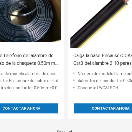
e teléfono del alambre de
Caiga la base Because/CC
so de la chaqueta 0.50m m
Cat3 del alambre 2 10 pares
C LSOH
teléfono del cable de cobre
 de modelo:alambre de descenso
Número de modelo:Llame por teléfono a la base Because/CCA/CCS Cat3 10 del alambre de desce
l alambre de cobre o el alambre de cobre estañado standed
diámetro del conductor:0.50mm
ro del conductor:0.50mm±0.005m m
Chaqueta:PVC&LSOH
CONTACTAR AHORA
CONTACTAR AHORA