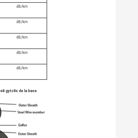
dB/km
dB/km
dB/km
dB/km
dB/km
ure8 gytc8s de la base