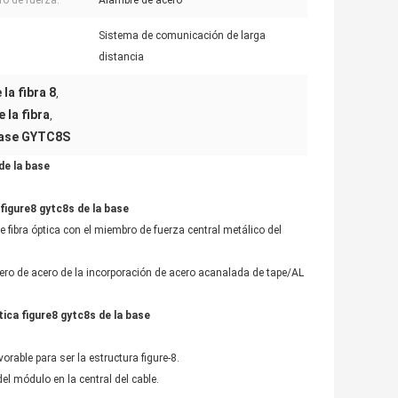
o de fuerza:
Alambre de acero
Sistema de comunicación de larga
distancia
 la fibra 8
,
e la fibra
,
a base GYTC8S
 de la base
 figure8 gytc8s de la base
e de fibra óptica con el miembro de fuerza central metálico del
ro de acero de la incorporación de acero acanalada de tape/AL
tica figure8 gytc8s de la base
able para ser la estructura figure-8.
el módulo en la central del cable.