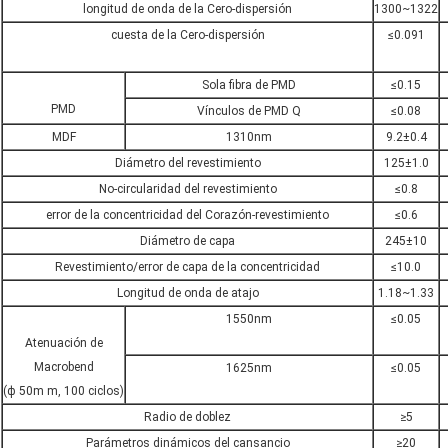
longitud de onda de la Cero-dispersión
1300~1322
cuesta de la Cero-dispersión
≤0.091
Sola fibra de PMD
≤0.15
PMD
Vínculos de PMD Q
≤0.08
MDF
1310nm
9.2±0.4
Diámetro del revestimiento
125±1.0
No-circularidad del revestimiento
≤0.8
error de la concentricidad del Corazón-revestimiento
≤0.6
Diámetro de capa
245±10
Revestimiento/error de capa de la concentricidad
≤10.0
Longitud de onda de atajo
1.18~1.33
1550nm
≤0.05
Atenuación de
Macrobend
1625nm
≤0.05
(ф 50m m, 100 ciclos)
Radio de doblez
≥5
Parámetros dinámicos del cansancio
≥20