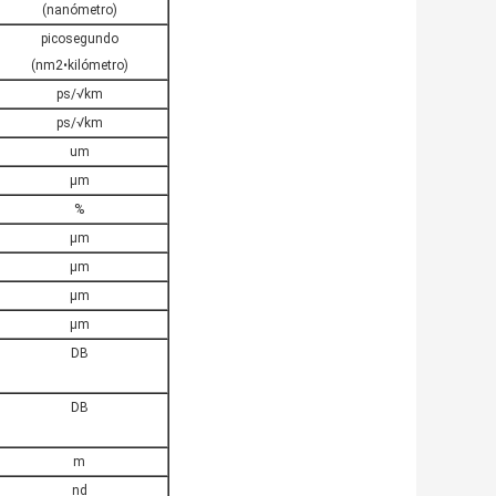
(nanómetro)
picosegundo
(nm2•kilómetro)
ps/√km
ps/√km
um
μm
%
μm
μm
μm
μm
DB
DB
m
nd