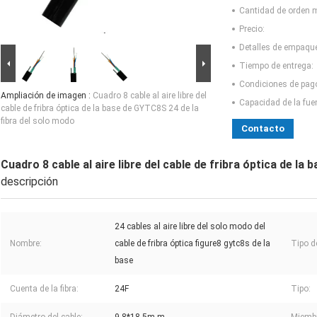
Cantidad de orden 
Precio:
Detalles de empaqu
Tiempo de entrega:
Condiciones de pag
Ampliación de imagen :
Cuadro 8 cable al aire libre del
Capacidad de la fue
cable de fribra óptica de la base de GYTC8S 24 de la
fibra del solo modo
Contacto
Cuadro 8 cable al aire libre del cable de fribra óptica de la
descripción
24 cables al aire libre del solo modo del
Nombre:
cable de fribra óptica figure8 gytc8s de la
Tipo de
base
Cuenta de la fibra:
24F
Tipo: