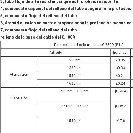
3, tubo flojo de alta resistencia que es hidrólisis resistente
4, compuesto especial del relleno del tubo asegurar una protección 
5, compuesto flojo del relleno del tubo
6, Aramid cuentan un cuento proporcionan la protección mecánica 
7, compuesto flojo del relleno del tubo
relleno de la base del cable del 8.100%
Fibra óptica del solo modo de G.652D (B1.3)
Artículo
Estándar
1310nm
≤0.35
1383nm
≤0.33
Atenuación
1550nm
≤0.21
1625nm
≤0.24
1288nm~1339nm
|D|≤3.4
Dispersión
1271nm~1360nm
|D|≤5.3
1550nm
≤17.8