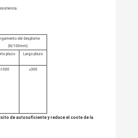
esistencia.
rgamento del desplome
(N/100mm)
rto plazo
Largo plazo
≥1000
≥300
sito de autosuficiente y reduce el coste de la