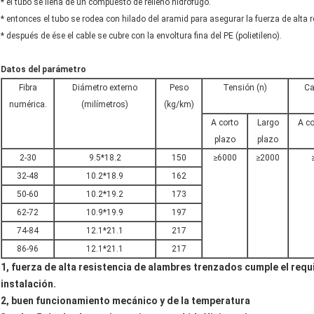
* el tubo se llena de un compuesto de relleno hidrófugo.
* entonces el tubo se rodea con hilado del aramid para asegurar la fuerza de alta r
* después de ése el cable se cubre con la envoltura fina del PE (polietileno).
Datos del parámetro
Fibra
Diámetro externo
Peso
Tensión (n)
Ca
numérica.
(milímetros)
(kg/km)
A corto
Largo
A co
plazo
plazo
2-30
9.5*18.2
150
≥6000
≥2000
32-48
10.2*18.9
162
50-60
10.2*19.2
173
62-72
10.9*19.9
197
74-84
12.1*21.1
217
86-96
12.1*21.1
217
1, fuerza de alta resistencia de alambres trenzados cumple el requi
instalación.
2, buen funcionamiento mecánico y de la temperatura