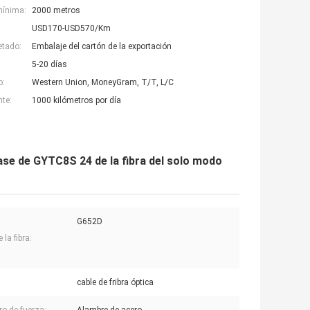
mínima:
2000 metros
USD170-USD570/Km
etado:
Embalaje del cartón de la exportación
5-20 días
o:
Western Union, MoneyGram, T/T, L/C
nte:
1000 kilómetros por día
 base de GYTC8S 24 de la fibra del solo modo
G652D
 la fibra:
cable de fribra óptica