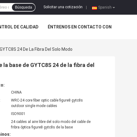
Solicitar una cotización
Búsqueda
|
Spanish
NTROL DE CALIDAD
ÉNTRENOS EN CONTACTO CON
e GYTC8S 24 De La Fibra Del Solo Modo
de la base de GYTC8S 24 de la fibra del
to:
CHINA
:
WRC-24 core fiber optic cable figure8 gytc8s
outdoor single mode cables
ISO9001
24 cables al aire libre del solo modo del cable de
fribra óptica figure8 gytc8s de la base
inos: