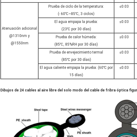
Prueba de ciclo de la temperatura:
≤0.03
(- 60℃~85℃, 3 ciclos)
El agua empapa la prueba:
≤0.03
Atenuación adicional
(23℃ por 30 días)
@1310nm y
Prueba de calor húmeda:
≤0.03
@1550nm
(85℃, 85%RH por 30 días)
Prueba de envejecimiento termal
≤0.03
(85℃ por 30 días)
El agua caliente empapa la prueba: (60℃ por
≤0.03
15 días)
Dibujos de 24 cables al aire libre del solo modo del cable de fribra óptica fig