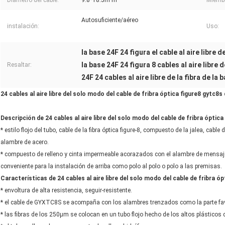
Diámetro del cable:
9.8*18.5m m
Miembr
Autosuficiente/aéreo
instalación:
Uso:
la base 24F 24 figura el cable al aire libre de
la base 24F 24 figura 8 cables al aire libre d
Resaltar:
24F 24 cables al aire libre de la fibra de l
24 cables al aire libre del solo modo del cable de fribra óptica figure8 gytc8s
Descripción de 24 cables al aire libre del solo modo del cable de fribra óptica
* estilo flojo del tubo, cable de la fibra óptica figure-8, compuesto de la jalea, cabl
alambre de acero.
* compuesto de relleno y cinta impermeable acorazados con el alambre de mensaje
conveniente para la instalación de arriba como polo al polo o polo a las premisas.
Características de 24 cables al aire libre del solo modo del cable de fribra óp
* envoltura de alta resistencia, seguir-resistente.
* el cable de GYXTC8S se acompaña con los alambres trenzados como la parte favor
* las fibras de los 250μm se colocan en un tubo flojo hecho de los altos plásticos d