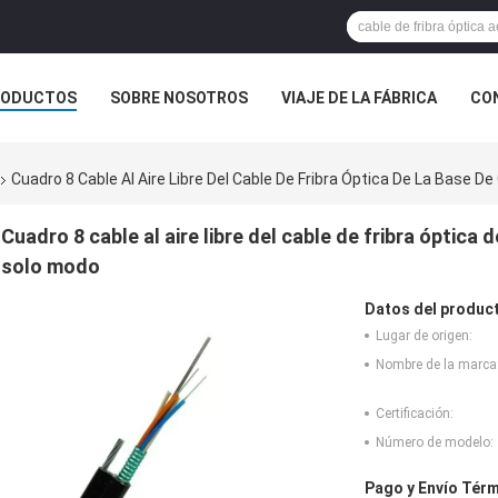
RODUCTOS
SOBRE NOSOTROS
VIAJE DE LA FÁBRICA
CO
CASOS
Cuadro 8 Cable Al Aire Libre Del Cable De Fribra Óptica De La Base D
Cuadro 8 cable al aire libre del cable de fribra óptica 
solo modo
Datos del produc
Lugar de origen:
Nombre de la marca
Certificación:
Número de modelo:
Pago y Envío Térm