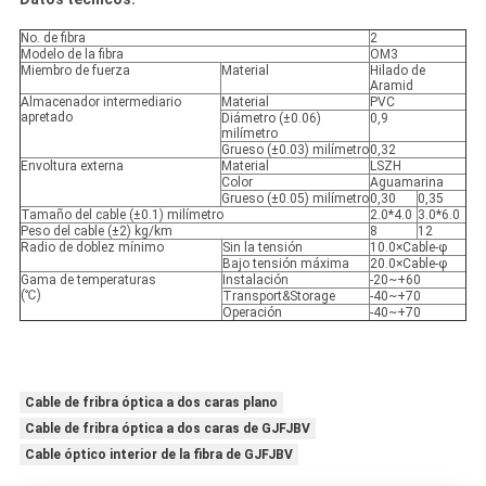
No. de fibra
2
Modelo de la fibra
OM3
Miembro de fuerza
Material
Hilado de
Aramid
Almacenador intermediario
Material
PVC
apretado
Diámetro (±0.06)
0,9
milímetro
Grueso (±0.03) milímetro
0,32
Envoltura externa
Material
LSZH
Color
Aguamarina
Grueso (±0.05) milímetro
0,30
0,35
Tamaño del cable (±0.1) milímetro
2.0*4.0
3.0*6.0
Peso del cable (±2) kg/km
8
12
Radio de doblez mínimo
Sin la tensión
10.0×Cable-φ
Bajo tensión máxima
20.0×Cable-φ
Gama de temperaturas
Instalación
-20~+60
(℃)
Transport&Storage
-40~+70
Operación
-40~+70
Cable de fribra óptica a dos caras plano
Cable de fribra óptica a dos caras de GJFJBV
Cable óptico interior de la fibra de GJFJBV