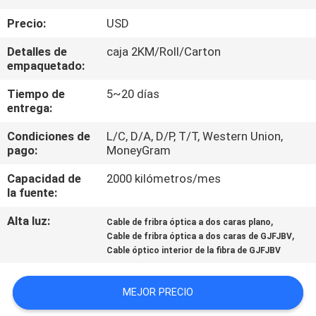
Precio:
USD
CONTROL
Detalles de
caja 2KM/Roll/Carton
DE
empaquetado:
CALIDAD
Tiempo de
5~20 días
entrega:
ÉNTRENOS
Condiciones de
L/C, D/A, D/P, T/T, Western Union,
EN
pago:
MoneyGram
CONTACTO
Capacidad de
2000 kilómetros/mes
la fuente:
CON
Alta luz:
,
Cable de fribra óptica a dos caras plano
,
Cable de fribra óptica a dos caras de GJFJBV
NOTICIAS
Cable óptico interior de la fibra de GJFJBV
CASOS
MEJOR PRECIO