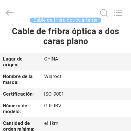
2025
Wuhan
Weiruo
Communication
Tech.
Cable de fribra óptica interior
Co.,Ltd.
All
Cable de fribra óptica a dos
HOGAR
Rights
Reserved.
caras plano
PRODUCTOS
Lugar de
CHINA
origen:
SOBRE
NOSOTROS
Nombre de la
Weiroct
marca:
Certificación:
ISO-9001
VIAJE
DE
Número de
GJFJBV
modelo:
LA
Cantidad de
el 1km
FÁBRICA
orden mínima: