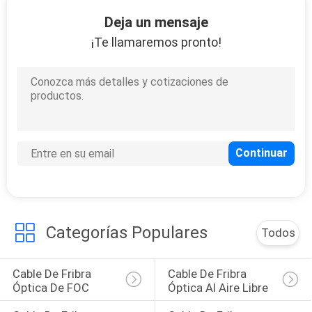
Deja un mensaje
CONTROL
¡Te llamaremos pronto!
DE
CALIDAD
ÉNTRENOS
EN
CONTACTO
CON
Categorías Populares
Todos
NOTICIAS
Cable De Fribra 
Cable De Fribra 
CASOS
Óptica De FOC
Óptica Al Aire Libre