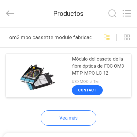
2025
Wuhan
Weiruo
Productos
Communication
Tech.
Co.,Ltd.
All
HOGAR
Rights
Reserved.
om3 mpo cassette module fabricación en línea
PRODUCTOS
Módulo del casete de la
fibra óptica de FOC OM3
SOBRE
MTP MPO LC 12
NOSOTROS
USD MOQ:el 1km
CONTACT
VIAJE
DE
Vea más
LA
FÁBRICA