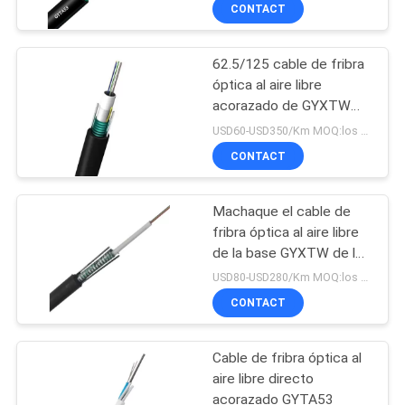
144 bases
CONTACT
CONTROL
62.5/125 cable de fribra
DE
óptica al aire libre
CALIDAD
acorazado de GYXTW
SM 9/125
USD60-USD350/Km MOQ:los 5.0km
ÉNTRENOS
CONTACT
EN
Machaque el cable de
CONTACTO
fribra óptica al aire libre
CON
de la base GYXTW de la
flexibilidad 2-48 de la
USD80-USD280/Km MOQ:los 4.99km
resistencia
CONTACT
NOTICIAS
Cable de fribra óptica al
CASOS
aire libre directo
acorazado GYTA53