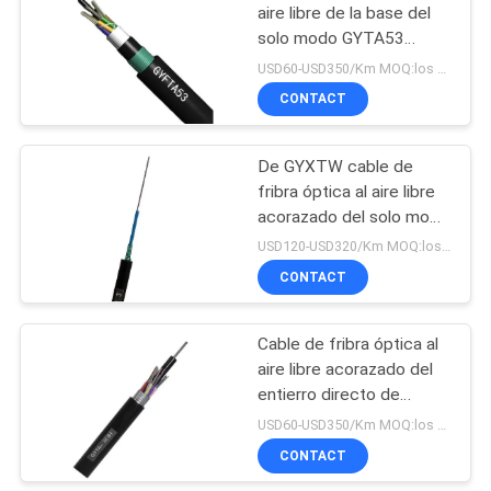
aire libre de la base del
solo modo GYTA53
GYTA GYTS 24
USD60-USD350/Km MOQ:los 5.0km
CONTACT
De GYXTW cable de
fribra óptica al aire libre
acorazado del solo modo
de la base de la base 6
USD120-USD320/Km MOQ:los 5.01km
del tubo 8 Uni
CONTACT
Cable de fribra óptica al
aire libre acorazado del
entierro directo de
G657a GYTA
USD60-USD350/Km MOQ:los 5.0km
CONTACT