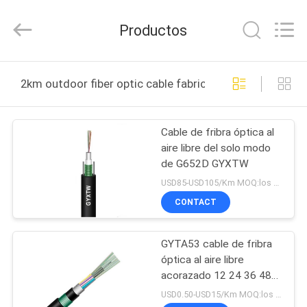
2025
Wuhan
Weiruo
Productos
Communication
Tech.
Co.,Ltd.
All
HOGAR
Rights
Reserved.
2km outdoor fiber optic cable fabricación en línea
PRODUCTOS
Cable de fribra óptica al
aire libre del solo modo
SOBRE
de G652D GYXTW
NOSOTROS
USD85-USD105/Km MOQ:los 5.0km
CONTACT
VIAJE
GYTA53 cable de fribra
DE
óptica al aire libre
LA
acorazado 12 24 36 48
72 192 solo modo de
FÁBRICA
USD0.50-USD15/Km MOQ:los 5km