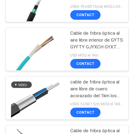
MAPA
USD0.70-USD15/set MOQ:LOS 5KM
CONTACT
DEL
SITIO
Cable de fribra óptica al
aire libre interior de GYTS
PRIVACY
GYFTY GJYXCH GYXTW
ADSS FTTH
POLICY
USD MOQ:el 1km
CONTACT
cable de fribra óptica al
aire libre de cuero
acorazado del 1km los
2km GYTA GYTS SM
USD0.5-USD1.5/m MOQ:el 1000m
CONTACT
Cable de fribra óptica al