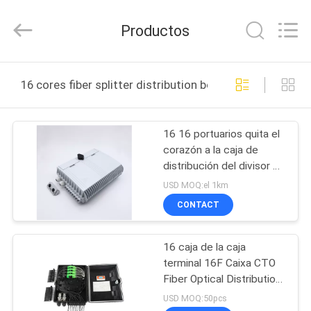
2025
Wuhan
Weiruo
Productos
Communication
Tech.
Co.,Ltd.
All
HOGAR
Rights
Reserved.
16 cores fiber splitter distribution box fabricación en lí
PRODUCTOS
16 16 portuarios quita el
corazón a la caja de
SOBRE
distribución del divisor de
NOSOTROS
la fibra de FTTH
USD MOQ:el 1km
CONTACT
VIAJE
16 caja de la caja
DE
terminal 16F Caixa CTO
LA
Fiber Optical Distribution
de la base FTTH
FÁBRICA
USD MOQ:50pcs