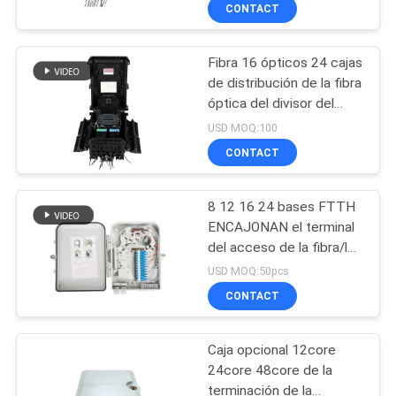
CONTACT
CONTROL
Fibra 16 ópticos 24 cajas
DE
de distribución de la fibra
CALIDAD
óptica del divisor del
PLC de la base
USD MOQ:100
ÉNTRENOS
CONTACT
EN
8 12 16 24 bases FTTH
CONTACTO
ENCAJONAN el terminal
CON
del acceso de la fibra/la
caja de distribución de
USD MOQ:50pcs
fibra óptica de cable
CONTACT
NOTICIAS
Caja opcional 12core
CASOS
24core 48core de la
terminación de la